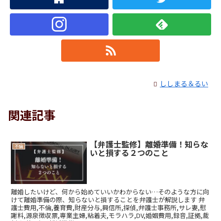
ししまる＆るい
関連記事
【弁護士監修】離婚準備！知らな
不倫
いと損する２つのこと
離婚したいけど、何から始めていいかわからない…そのような方に向
けて離婚準備の際、知らないと損することを弁護士が解説します 弁
護士費用,不倫,養育費,財産分与,興信所,探偵,弁護士事務所,サレ妻,慰
謝料,源泉徴収票,専業主婦,粘着夫,モラハラ,DV,婚姻費用,録音,証拠,裁