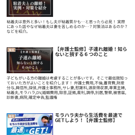
粘着夫は意外と多い！もし夫が粘着質かも…と思ったら必見！ 実際
にあった話やなぜ粘着夫は妻を苦しめるのか…？対策法はあるのか？
などを紹介。
【弁護士監修】子連れ離婚！知ら
離婚
ないと損する６つのこと
子どもがいる方の離婚は考慮することが多いです。そこで最低限知っ
ておいた方がよいことを紹介します！ 弁護士費用,不倫,養育費,財産
分与,興信所,探偵,弁護士事務所,サレ妻,慰謝料,源泉徴収票,専業主婦,
粘着夫,モラハラ,DV,婚姻費用,録音,証拠,裁判,調停,別居,警察,被害届,
診断書,病院,確定申告,監護権
モラハラ夫から生活費を最速で
離婚
GETしよう！【弁護士監修】