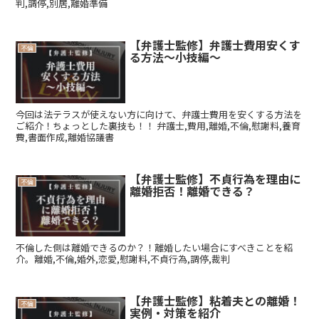
判,調停,別居,離婚準備
【弁護士監修】弁護士費用安くす
不倫
る方法～小技編～
今回は法テラスが使えない方に向けて、弁護士費用を安くする方法を
ご紹介！ちょっとした裏技も！！ 弁護士,費用,離婚,不倫,慰謝料,養育
費,書面作成,離婚協議書
【弁護士監修】不貞行為を理由に
不倫
離婚拒否！離婚できる？
不倫した側は離婚できるのか？！離婚したい場合にすべきことを紹
介。離婚,不倫,婚外,恋愛,慰謝料,不貞行為,調停,裁判
【弁護士監修】粘着夫との離婚！
不倫
実例・対策を紹介