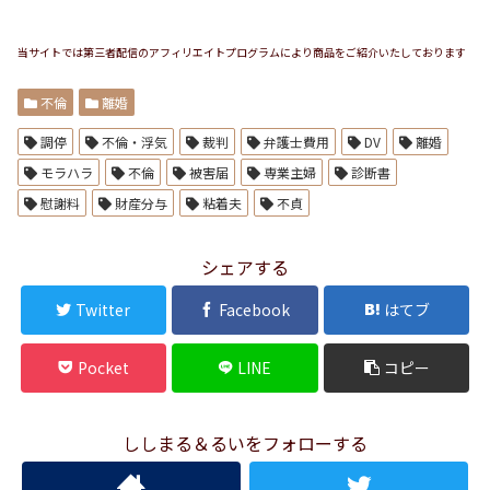
当サイトでは第三者配信のアフィリエイトプログラムにより商品をご紹介いたしております
不倫
離婚
調停
不倫・浮気
裁判
弁護士費用
DV
離婚
モラハラ
不倫
被害届
専業主婦
診断書
慰謝料
財産分与
粘着夫
不貞
シェアする
Twitter
Facebook
はてブ
Pocket
LINE
コピー
ししまる＆るいをフォローする