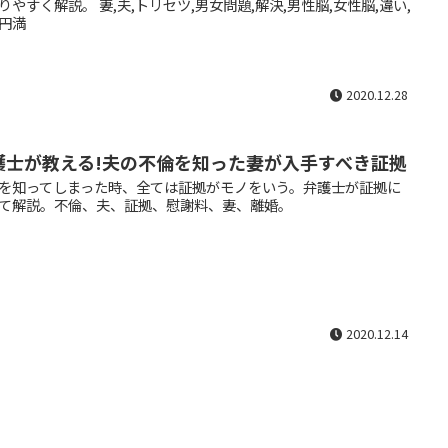
りやすく解説。 妻,夫,トリセツ,男女問題,解決,男性脳,女性脳,違い,
円満
2020.12.28
護士が教える!夫の不倫を知った妻が入手すべき証拠
を知ってしまった時、全ては証拠がモノをいう。弁護士が証拠に
て解説。不倫、夫、証拠、慰謝料、妻、離婚。
2020.12.14