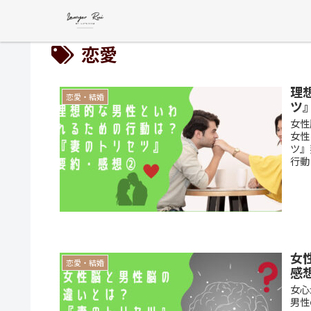
恋愛
理
恋愛・結婚
ツ
女性
女性
ツ』
行動
女
恋愛・結婚
感
女心
男性