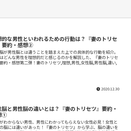
想的な男性といわれるための行動は？『妻のトリセ
』要約・感想②
脳が男性脳とは違うことを踏まえた上での具体的な行動を紹介。
はどんな男性を理想的だと感じるのかを解説した、『妻のトリセ
要約・感想第二弾！妻のトリセツ,理想,男性,女性脳,男性脳,違い,
2020.12.30
性脳と男性脳の違いとは？『妻のトリセツ』要約・
想①
がわからない男性、男性にわかってもらえない女性必見！女性と
の脳には違いがあった！『妻のトリセツ』から学ぶ、脳の違いを