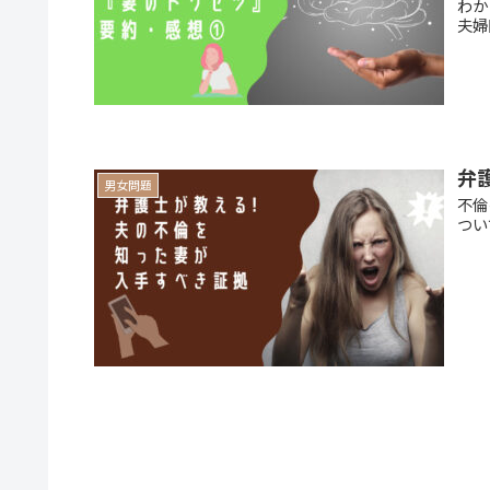
わか
夫婦
弁
男女問題
不倫
つい